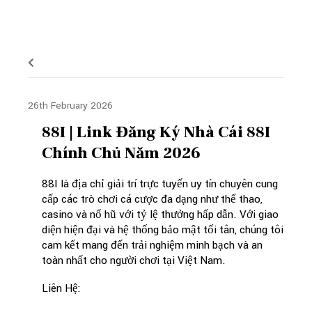
26th February 2026
88I | Link Đăng Ký Nhà Cái 88I
Chính Chủ Năm 2026
88I là địa chỉ giải trí trực tuyến uy tín chuyên cung
cấp các trò chơi cá cược đa dạng như thể thao,
casino và nổ hũ với tỷ lệ thưởng hấp dẫn. Với giao
diện hiện đại và hệ thống bảo mật tối tân, chúng tôi
cam kết mang đến trải nghiệm minh bạch và an
toàn nhất cho người chơi tại Việt Nam.
Liên Hệ: